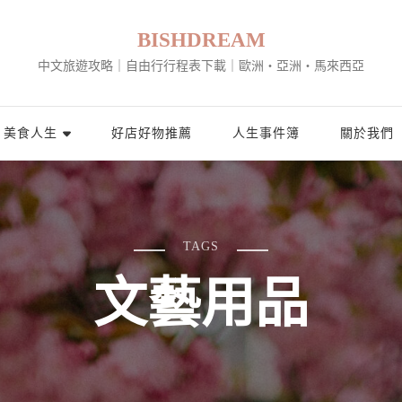
BISHDREAM
中文旅遊攻略｜自由行行程表下載｜歐洲・亞洲・馬來西亞
美食人生
好店好物推薦
人生事件簿
關於我們
TAGS
文藝用品