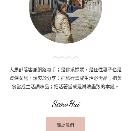
殼
蟹
漢
堡
創
意
滿
滿：
大馬部落客兼網路寫手；是佛系媽媽，是任性妻子也是
Dirty
資深女兒。熱衷於分享：把旅行當成生活必需品；把美
Cheese
食當成生活調味品；把活著當成是淋漓盡致的本錢。
At
The
SeowHui
BRGR,
Section
關於我們
14,