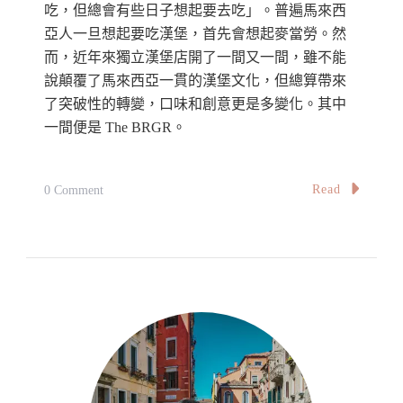
吃，但總會有些日子想起要去吃」。普遍馬來西
亞人一旦想起要吃漢堡，首先會想起麥當勞。然
而，近年來獨立漢堡店開了一間又一間，雖不能
說顛覆了馬來西亞一貫的漢堡文化，但總算帶來
了突破性的轉變，口味和創意更是多變化。其中
一間便是 The BRGR。
On
Read
0 Comment
【雪
隆】
漢
堡
專
賣
店
軟