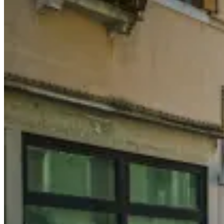
也
湖
濱
步
道
A
Day
Trip
to
Jejak
Sisiran,
Putrajaya