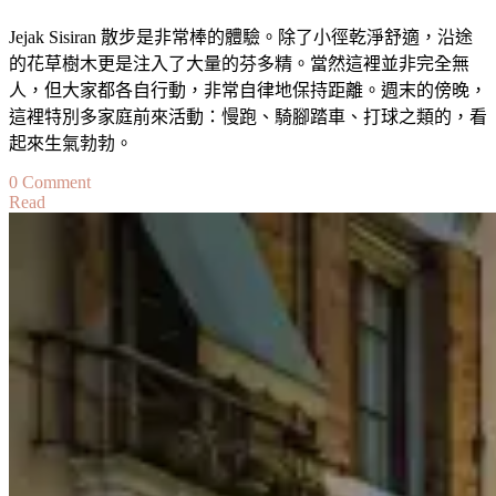
Jejak Sisiran 散步是非常棒的體驗。除了小徑乾淨舒適，沿途
的花草樹木更是注入了大量的芬多精。當然這裡並非完全無
人，但大家都各自行動，非常自律地保持距離。週末的傍晚，
這裡特別多家庭前來活動：慢跑、騎腳踏車、打球之類的，看
起來生氣勃勃。
on
0 Comment
Read
【馬
來
西
亞】
本
地
遊
//
布
特
拉
再