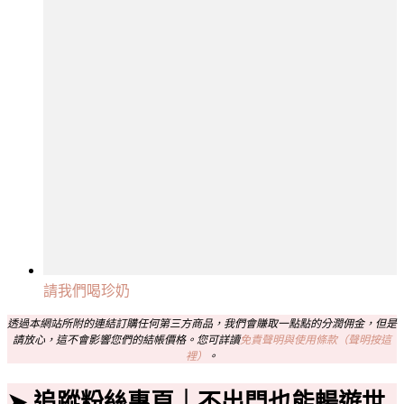
請我們喝珍奶
透過本網站所附的連結訂購任何第三方商品，我們會賺取一點點的分潤佣金，但是
請放心，這不會影響您們的結帳價格。您可詳讀
免責聲明與使用條款（聲明按這
裡）
。
➤ 追蹤粉絲專頁｜不出門也能暢遊世