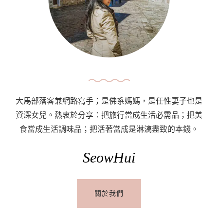
行
攻
略
Florence
Travel
Guide:
Top
大馬部落客兼網路寫手；是佛系媽媽，是任性妻子也是
Attractions
資深女兒。熱衷於分享：把旅行當成生活必需品；把美
&
食當成生活調味品；把活著當成是淋漓盡致的本錢。
Ultimate
Things
SeowHui
To
Do
關於我們