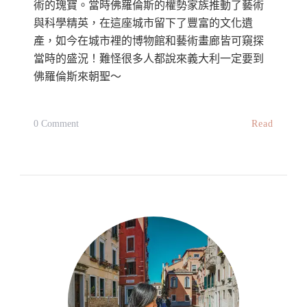
術的瑰寶。當時佛羅倫斯的權勢家族推動了藝術
與科學精英，在這座城市留下了豐富的文化遺
產，如今在城市裡的博物館和藝術畫廊皆可窺探
當時的盛況！難怪很多人都說來義大利一定要到
佛羅倫斯來朝聖～
On
Read
0 Comment
【義
大
利】
佛
羅
倫
斯
自
由