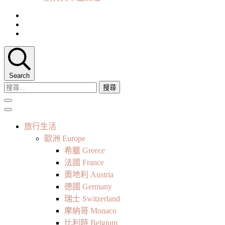
Search
搜
尋
關
鍵
旅行生活
字:
歐洲 Europe
希臘 Greece
法國 France
奧地利 Austria
德國 Germany
瑞士 Switzerland
摩納哥 Monaco
比利時 Belgium