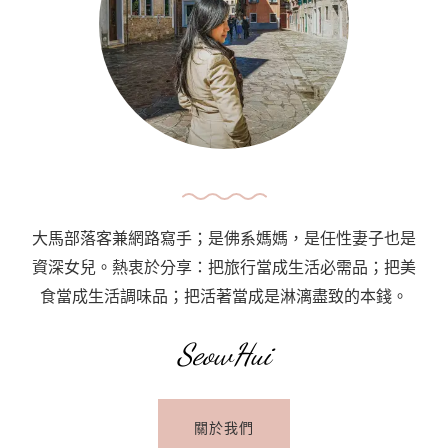
由
行
攻
略
Florence
Travel
Guide:
Top
大馬部落客兼網路寫手；是佛系媽媽，是任性妻子也是
Attractions
資深女兒。熱衷於分享：把旅行當成生活必需品；把美
&
食當成生活調味品；把活著當成是淋漓盡致的本錢。
Ultimate
Things
SeowHui
To
Do
關於我們