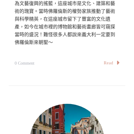
為文藝復興的搖籃，這座城市是文化、建築和藝
術的瑰寶。當時佛羅倫斯的權勢家族推動了藝術
與科學精英，在這座城市留下了豐富的文化遺
產，如今在城市裡的博物館和藝術畫廊皆可窺探
當時的盛況！難怪很多人都說來義大利一定要到
佛羅倫斯來朝聖～
On
Read
0 Comment
【義
大
利】
佛
羅
倫
斯
自