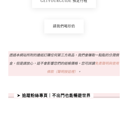
GETYOURGUIDE 預定行程
請我們喝珍奶
透過本網站所附的連結訂購任何第三方商品，我們會賺取一點點的分潤佣
金，但是請放心，這不會影響您們的結帳價格。您可詳讀
免責聲明與使用
條款（聲明按這裡）
。
➤ 追蹤粉絲專頁｜不出門也能暢遊世界