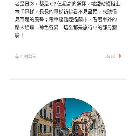
者是日券，都是 CP 值超高的選擇。地鐵站裡搭上
扶手電梯，長長的電梯彷彿看不見盡頭，只聽得
見耳邊的風聲；電車緩緩經過鬧市，看著車外的
路人經過，神色各異：這全都是旅行中的部分體
驗！
在
Read
有 4 則留言
〈【布
拉
格】
市
內
公
共
交
通