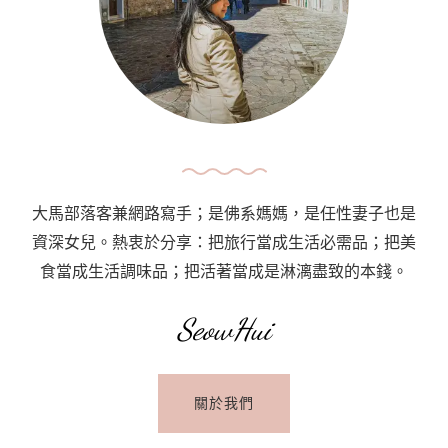
How
To
Use
Public
Transport
In
Prague〉
大馬部落客兼網路寫手；是佛系媽媽，是任性妻子也是
中
資深女兒。熱衷於分享：把旅行當成生活必需品；把美
食當成生活調味品；把活著當成是淋漓盡致的本錢。
SeowHui
關於我們