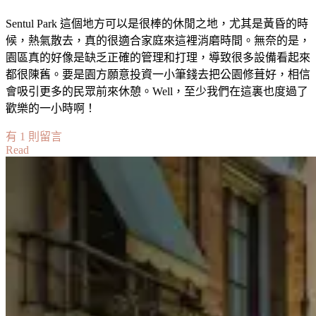
Sentul Park 這個地方可以是很棒的休閒之地，尤其是黃昏的時
候，熱氣散去，真的很適合家庭來這裡消磨時間。無奈的是，
園區真的好像是缺乏正確的管理和打理，導致很多設備看起來
都很陳舊。要是園方願意投資一小筆錢去把公園修葺好，相信
會吸引更多的民眾前來休憩。Well，至少我們在這裏也度過了
歡樂的一小時啊！
在
有 1 則留言
Read
〈【馬
來
西
亞】
本
地
遊
//
冼
都