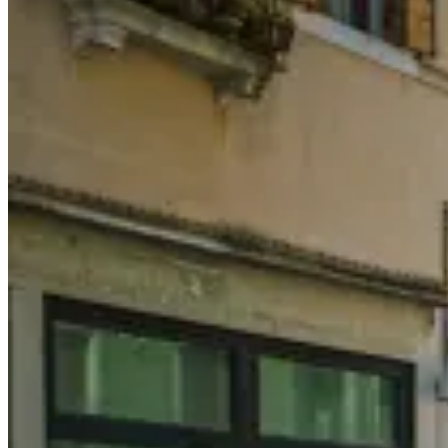
公
園
A
Day
in
Sentul
Park〉
中