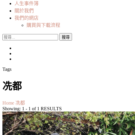
人生事件簿
關於我們
我們的網店
購買與下載流程
搜
尋
關
鍵
字:
Tags
冼都
Home
冼都
Showing: 1 - 1 of 1 RESULTS