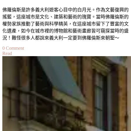
佛羅倫斯是許多義大利遊客心目中的白月光。作為文藝復興的
搖籃，這座城市是文化、建築和藝術的瑰寶。當時佛羅倫斯的
權勢家族推動了藝術與科學精英，在這座城市留下了豐富的文
化遺產，如今在城市裡的博物館和藝術畫廊皆可窺探當時的盛
況！難怪很多人都說來義大利一定要到佛羅倫斯來朝聖～
on
0 Comment
Read
【義
大
利】
佛
羅
倫
斯
自
由
行
攻