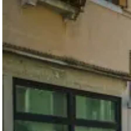
略
Florence
Travel
Guide:
Top
Attractions
&
Ultimate
Things
To
Do