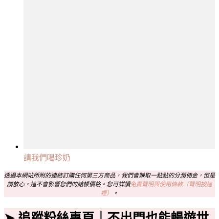
請我們喝珍奶
透過本網站所附的連結訂購任何第三方商品，我們會賺取一點點的分潤佣金，但是
請放心，這不會影響您們的結帳價格。您可詳讀
免責聲明與使用條款（聲明按這
裡）
。
➤ 追蹤粉絲專頁｜不出門也能暢遊世