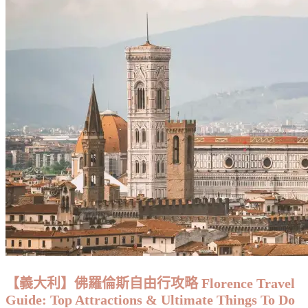
【義大利】佛羅倫斯自由行攻略 Florence Travel
Guide: Top Attractions & Ultimate Things To Do