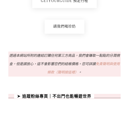
GETYOURGUIDE 預定行程
請我們喝珍奶
透過本網站所附的連結訂購任何第三方商品，我們會賺取一點點的分潤佣
金，但是請放心，這不會影響您們的結帳價格。您可詳讀
免責聲明與使用
條款（聲明按這裡）
。
➤ 追蹤粉絲專頁｜不出門也能暢遊世界