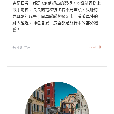
者是日券，都是 CP 值超高的選擇。地鐵站裡搭上
扶手電梯，長長的電梯彷彿看不見盡頭，只聽得
見耳邊的風聲；電車緩緩經過鬧市，看著車外的
路人經過，神色各異：這全都是旅行中的部分體
驗！
在
Read
有 4 則留言
〈【布
拉
格】
市
內
公
共
交
通