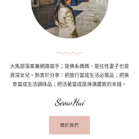
How
To
Use
Public
Transport
In
Prague〉
大馬部落客兼網路寫手；是佛系媽媽，是任性妻子也是
中
資深女兒。熱衷於分享：把旅行當成生活必需品；把美
食當成生活調味品；把活著當成是淋漓盡致的本錢。
SeowHui
關於我們