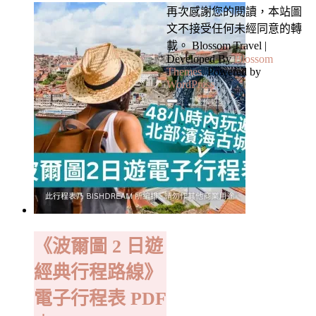
再次感謝您的閱讀，本站圖
文不接受任何未經同意的轉
載。
Blossom Travel |
Developed By
Blossom
Themes
. Powered by
WordPress
.
《波爾圖 2 日遊
經典行程路線》
電子行程表 PDF