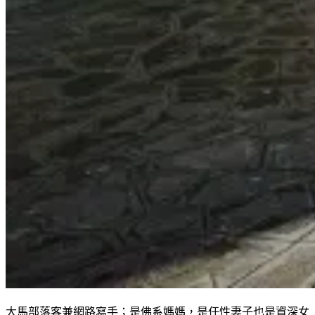
大馬部落客兼網路寫手；是佛系媽媽，是任性妻子也是資深女