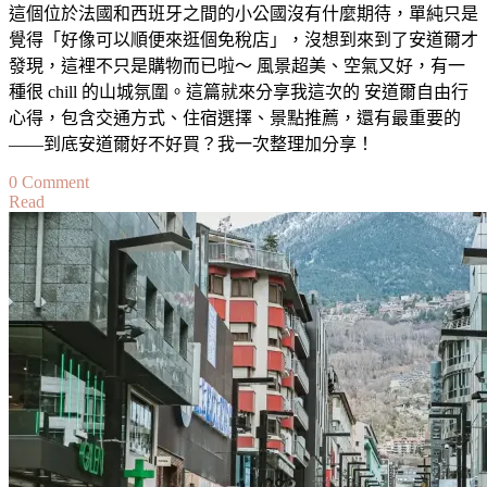
題
這個位於法國和西班牙之間的小公國沒有什麼期待，單純只是
覺得「好像可以順便來逛個免稅店」，沒想到來到了安道爾才
發現，這裡不只是購物而已啦～ 風景超美、空氣又好，有一
種很 chill 的山城氛圍。這篇就來分享我這次的 安道爾自由行
心得，包含交通方式、住宿選擇、景點推薦，還有最重要的
——到底安道爾好不好買？我一次整理加分享！
on
0 Comment
Read
【安
道
爾
自
由
行
攻
略】
3
日
行
程/