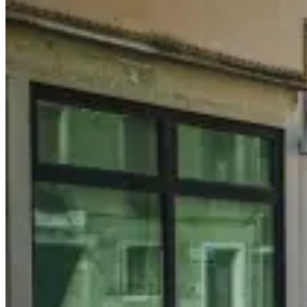
物
價、
推
薦
商
品
與
購
物
須
知
～
一
篇
搞
懂
買
什
麼