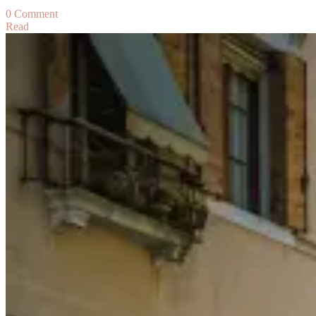
on
0 Comment
Read
安
道
爾
購
物
指
南
｜
安
道
爾
免
稅
購
物
攻
略：