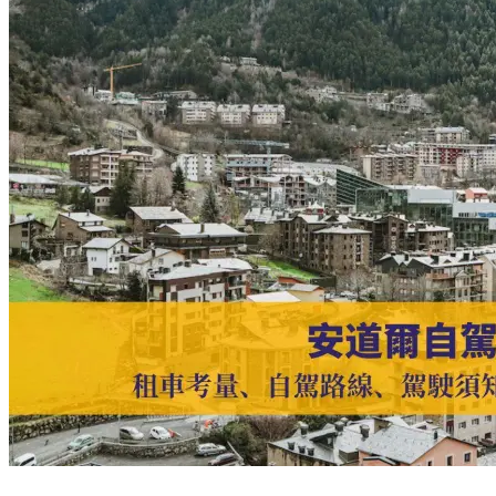
爾
交
通
攻
略】
安
道
爾
公
共
巴
士
路
線
／
票
價
／
App