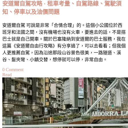
安道爾自駕攻略 · 租車考量、自駕路線、駕駛須
／
知、停車以及油價問題
夜
巴
／
安道爾自駕 可說是非常「合情合理」的。這個小公國位於西
自
班牙和法國之間，沒有機場也沒有火車，要進去的話，不是搭
由
巴士就是自己開車。關於巴塞隆納到安道爾的巴士服務，我在
行
這篇《安道爾自由行攻略》有分享過了，可以去看看；但我個
搭
人更推薦自駕，因為沿途那段山谷景色很美，一路隧道、溪
車
谷、髮夾彎、小鎮交替，想停就可以停，非常自由。
教
on
0 Comment
學
Read
安
·
道
不
爾
租
自
車
駕
也
攻
能
略
玩
·
安