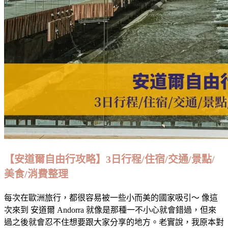
租
道
車
爾
考
嗎？
量、
自
駕
路
線、
駕
駛
須
知、
停
【安道爾自由行攻略】3日行程/住宿/交通/景點/
車
美食/消費整理
以
及
油
每次在歐洲旅行，都很容易被一些小而美的國家吸引～ 像這
價
次來到 安道爾 Andorra 就像是那種一不小心就會錯過，但來
問
過之後就會忍不住想要跟大家分享的地方。老實說，我原本對