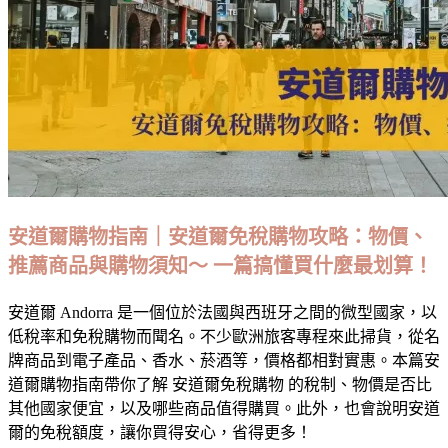
住
宿/
交
通/
景
點/
美
食/
消
安道爾購物指南｜安道爾免稅購物攻略：物價、
費
推薦商品與購物須知～ 一篇搞懂買什麼最划算！
整
理
安道爾 Andorra 是一個位於法國與西班牙之間的微型國家，以
低稅率和免稅購物而聞名。不少歐洲旅客專程來此掃貨，從名
牌商品到電子產品、香水、菸酒等，價格都相對實惠。本篇安
道爾購物指南帶你了解 安道爾免稅購物 的稅制、物價是否比
其他國家便宜，以及哪些商品值得購買。此外，也會說明安道
爾的免稅額度，讓你買得安心，省得更多！