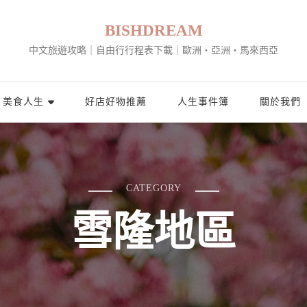
BISHDREAM
中文旅遊攻略｜自由行行程表下載｜歐洲・亞洲・馬來西亞
美食人生
好店好物推薦
人生事件簿
關於我們
CATEGORY
雪隆地區