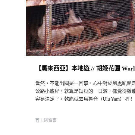
【馬來西亞】本地遊 // 胡姬花園 World of
當然，不能出國是一回事，心中對於到處趴趴
公路小旅程，就算是短短的一日遊，都覺得難
容易決定了，乾脆就去烏魯音（Ulu Yam）吧！
在
有 1 則留言
〈【馬