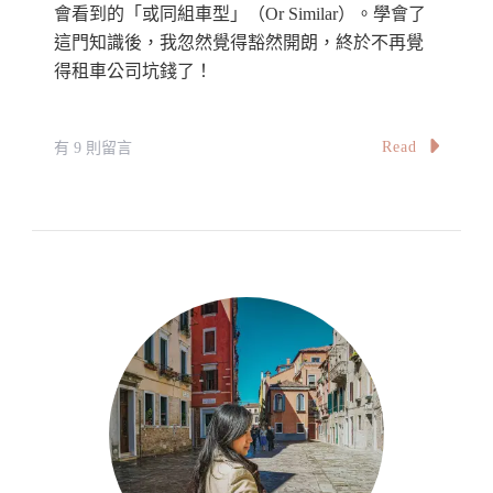
會看到的「或同組車型」（Or Similar）。學會了
這門知識後，我忽然覺得豁然開朗，終於不再覺
得租車公司坑錢了！
在
Read
有 9 則留言
〈【租
車
分
享】
關
於
車
款
的
那