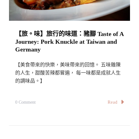
Taste
Of
A
【旅。味】旅行的味道：豬腳 Taste of A
Journey:
Journey: Pork Knuckle at Taiwan and
Stinky
Germany
Tofu
【美食帶來的快樂，美味帶來的回憶。 五味雜陳
的人生，甜酸苦辣都嘗遍， 每一味都是成就人生
的調味品。】
On
Read
0 Comment
【旅。
味】
旅
行