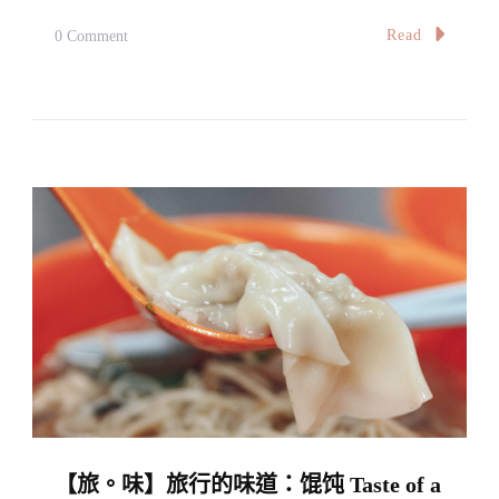
On
Read
0 Comment
【旅。
味】
旅
行
的
味
道：
麦
当
劳
Taste
Of
A
【旅。味】旅行的味道：馄饨 Taste of a
Journey: