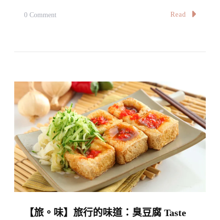
On
Read
0 Comment
【2018
臺
北
小
故
事】
Babymoon
總
覽
Yup!
It’s
Our
Babymoon!
【旅。味】旅行的味道：臭豆腐 Taste