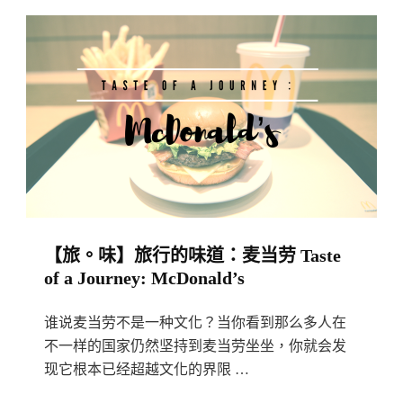
的
味
道：
豬
腳
Taste
Of
A
Journey:
【旅。味】旅行的味道：麦当劳 Taste
Pork
of a Journey: McDonald’s
Knuckle
At
谁说麦当劳不是一种文化？当你看到那么多人在
Taiwan
不一样的国家仍然坚持到麦当劳坐坐，你就会发
And
现它根本已经超越文化的界限 …
Germany