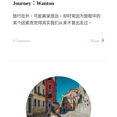
Journey：Wanton
McDonald’s
旅行在外，可能离家很远，却时常因为旅程中的
某个因素而觉得其实我们从来不曾出走过。
On
Read
0 Comment
【旅。
味】
旅
行
的
味
道：
馄
饨
Taste