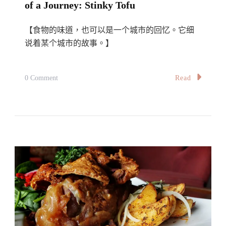
of a Journey: Stinky Tofu
【食物的味道，也可以是一个城市的回忆。它细
说着某个城市的故事。】
On
Read
0 Comment
【旅。
味】
旅
行
的
味
道：
臭
豆
腐