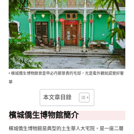
文
化
與
歷
史
Pinang
Peranakan
Mansion:
▪️ 檳城僑生博物館曾是甲必丹鄭景貴的宅邸，光是看外觀就感覺好奢
A
華
Treasure
Trove
本文章目錄
Of
Peranakan
檳城僑生博物館簡介
Heritage
檳城僑生博物館是典型的土生華人大宅院，是一座二層