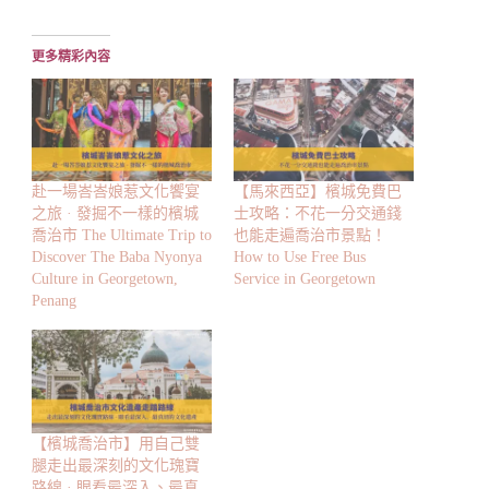
載
入...
更多精彩內容
赴一場峇峇娘惹文化饗宴
【馬來西亞】檳城免費巴
之旅 · 發掘不一樣的檳城
士攻略：不花一分交通錢
喬治市 The Ultimate Trip to
也能走遍喬治市景點！
Discover The Baba Nyonya
How to Use Free Bus
Culture in Georgetown,
Service in Georgetown
Penang
【檳城喬治市】用自己雙
腿走出最深刻的文化瑰寶
路線 · 眼看最深入、最真