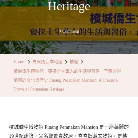
Heritage
On
0 Comment
檳
城
僑
Home
馬來西亞本地遊
檳城
生
檳城僑生博物館：窺探土生華人的生活與習俗 · 了解峇峇
博
娘惹的文化與歷史 Pinang Peranakan Mansion: A Treasure
物
Trove of Peranakan Heritage
館：
窺
探
土
檳城僑生博物館 Pinang Peranakan Mansion 是一座華麗的
生
19世紀建築，又名鄭景貴故居、峇峇娘惹文物館，是檳