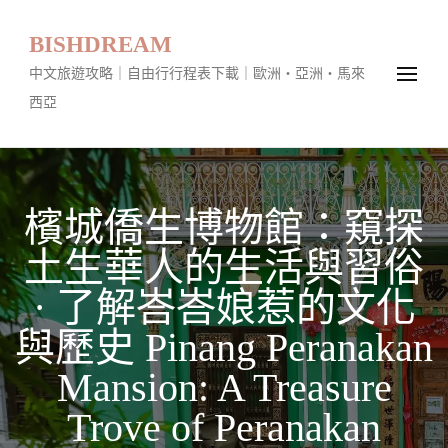
BISHDREAM
中文旅遊攻略｜自由行行程表下載｜歐洲・亞洲・馬來
西亞
檳城僑生博物館：窺探
土生華人的生活與習俗
· 了解峇峇娘惹的文化
與歷史 Pinang Peranakan
Mansion: A Treasure
Trove of Peranakan