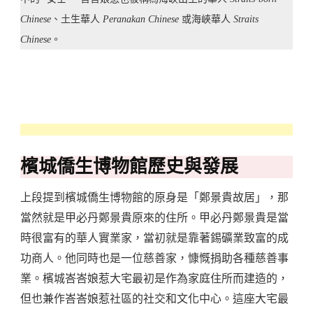
Chinese
、土生華人
Peranakan Chinese
或海峽華人
Straits
Chinese
。
檳城僑生博物館歷史與發展
上段提到檳城僑生博物館的原身是「鄭景貴故居」，那
當然就是甲必丹鄭景貴原來的住所。甲必丹鄭景貴是當
時很富有的華人實業家，當初就是靠著錫礦業致富的成
功商人。他同時也是一位慈善家，慷慨捐助各種慈善事
業。檳城峇峇娘惹大宅最初是作為家庭住所而建造的，
但也兼作峇峇娘惹社區的社交和文化中心。這座大宅最