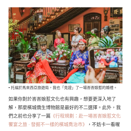
▪️ 托福於馬來西亞旅遊局，我也「見證」了一場峇峇娘惹的婚禮。
如果你對於峇峇娘惹文化也有興趣，想要更深入地了
解，那麼檳城僑生博物館是最好的不二選擇。此外，我
們之前也分享了一篇
《行程規劃：赴一場峇峇娘惹文化
饗宴之旅 · 發掘不一樣的檳城喬治市》
，不妨卡一看喔