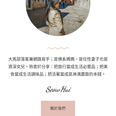
大馬部落客兼網路寫手；是佛系媽媽，是任性妻子也是
資深女兒。熱衷於分享：把旅行當成生活必需品；把美
食當成生活調味品；把活著當成是淋漓盡致的本錢。
SeowHui
關於我們