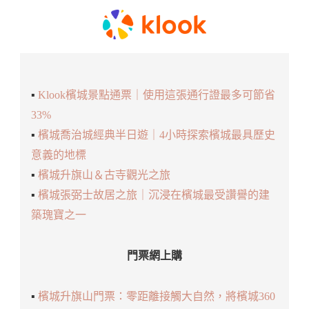
▪️
Klook檳城景點通票｜使用這張通行證最多可節省
33%
▪️
檳城喬治城經典半日遊｜4小時探索檳城最具歷史
意義的地標
▪️
檳城升旗山＆古寺觀光之旅
▪️
檳城張弼士故居之旅｜沉浸在檳城最受讚譽的建
築瑰寶之一
門票網上購
▪️
檳城升旗山門票：零距離接觸大自然，將檳城360