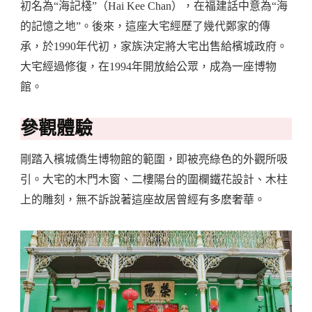
初名為“海記棧”（Hai Kee Chan），在福建話中意為“海
的記憶之地”。後來，這座大宅經歷了幾代鄭家的傳
承，於1990年代初，家族決定將大宅出售給檳城政府。
大宅經過修復，在1994年開放給公眾，成為一座博物
館。
參觀體驗
剛踏入檳城僑生博物館的範圍，即被亮綠色的外觀所吸
引。大宅的木門木窗、二樓陽台的圍欄鐵花設計、木柱
上的雕刻，無不訴說著這座故居曾經有多麽奢華。