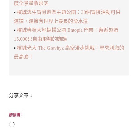
度全景盡收眼底
▪️
檳城逃生冒險遊樂主題公園：38個冒險活動可供
選擇，還擁有世界上最長的滑水道
▪️
檳城蟲鳴大地蝴蝶公園 Entopia 門票：邂逅超過
15,000只自由飛翔的蝴蝶
▪️
檳城光大 The Gravityz 高空漫步挑戰：尋求刺激的
最高峰！
分享文章 ↓
請按讚：
正
在