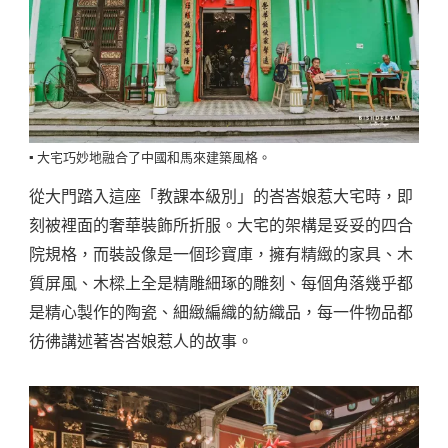
▪️ 大宅巧妙地融合了中國和馬來建築風格。
從大門踏入這座「教課本級別」的峇峇娘惹大宅時，即
刻被裡面的奢華裝飾所折服。大宅的架構是妥妥的四合
院規格，而裝設像是一個珍寶庫，擁有精緻的家具、木
質屏風、木樑上全是精雕細琢的雕刻、每個角落幾乎都
是精心製作的陶瓷、細緻編織的紡織品，每一件物品都
彷彿講述著峇峇娘惹人的故事。