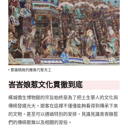
▪️ 繁雜精緻的雕像巧奪天工
峇峇娘惹文化貫徹到底
檳城僑生博物館的宗旨始終是為了把土生華人的文化與
傳統發揚光大。遊客在這裡不僅僅能夠看得到傳承下來
的文物，甚至可以通過特別的安排，見識見識峇峇娘惹
們的傳統歌舞以及相關的習俗。