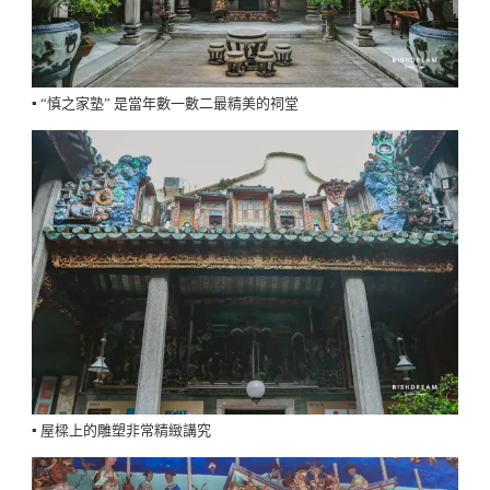
▪️ “慎之家塾” 是當年數一數二最精美的祠堂
▪️ 屋樑上的雕塑非常精緻講究