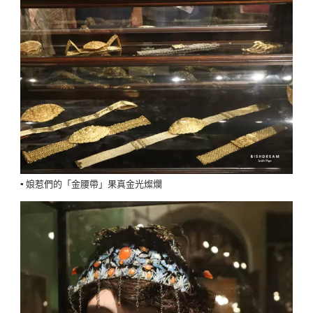
▪️ 娘惹們的「金腰帶」果真金光燦爛