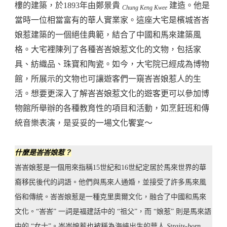
樓的建築，於1893年由鄭景貴
建造。他是
Chung Keng Kwee
當時一位相當富有的華人實業家。這座大宅是檳城峇峇
娘惹建築的一個絕佳典範，結合了中國和馬來建築風
格。大宅裡陳列了各種峇峇娘惹文化的文物，包括家
具、紡織品、珠寶和陶瓷。如今，大宅院已經成為博物
館，所展示的文物也可讓遊客們一窺峇峇娘惹人的生
活。想要更深入了解峇峇娘惹文化的遊客更可以參加博
物館所舉辦的各種教育性的項目和活動，如烹飪班和傳
統音樂表演，是妥妥的一場文化饗宴～
什麼是峇峇娘惹？
峇峇娘惹是一個用來指稱15世紀和16世紀定居於馬來世界的華
裔移民後代的詞語。他們與馬來人通婚，並接受了許多馬來風
俗和傳統。峇峇娘惹是一種克里奧爾文化，融合了中國和馬來
文化。“峇峇” 一詞是福建話中的 “祖父”，而 “娘惹” 則是馬來語
中的 “女士”。峇峇娘惹也被稱為海峽出生的華人
Straits-born