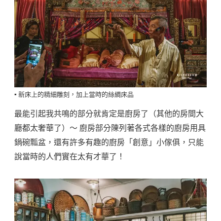
▪️ 新床上的精細雕刻，加上當時的絲綢床品
最能引起我共鳴的部分就肯定是廚房了（其他的房間大
廳都太奢華了）～ 廚房部分陳列著各式各樣的廚房用具
鍋碗瓢盆，還有許多有趣的廚房「創意」小傢俱，只能
說當時的人們實在太有才華了！