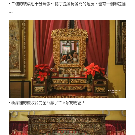
▪️ 二樓的裝潢也十分氣派～ 除了是各房各門的睡房，也有一個聯誼廳
～
▪️ 新房裡的梳妝台完全凸顯了主人家的財富！