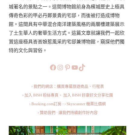
華
城著名的景點之一。這間博物館前身為檳城歷史上極具
人
傳奇色彩的甲必丹鄭景貴的宅邸，而後被打造成博物
的
館。這間具有中華混合南洋建築風格的兩層樓建築展示
生
了土生華人的奢華生活方式。這篇文章就讓我們一起欣
活
賞這座極具峇峇娘惹風采的宅邸兼博物館，窺探他們獨
與
特的文化與習俗。
習
俗
https://www.facebook.com/b
https://www.instagram.co
https://www.pinteres
旅行美食小短片
TikTok
·
了
› 我們的網店：購買專屬旅遊商品、行程表
解
› 加入 BISH 粉絲專頁、
加入 BISH 好康好文分享社團
峇
› Booking.com訂房
·
› Skyscanner 機票比價網
峇
› 贊助我們 · 讓我們持續創作好內容
娘
惹
的