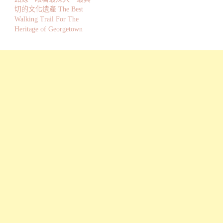
切的文化遺產 The Best
Walking Trail For The
Heritage of Georgetown